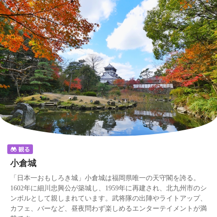
小倉城
「日本一おもしろき城」小倉城は福岡県唯一の天守閣を誇る。
1602年に細川忠興公が築城し、1959年に再建され、北九州市のシ
ンボルとして親しまれています。武将隊の出陣やライトアップ、
カフェ、バーなど、昼夜問わず楽しめるエンターテイメントが満